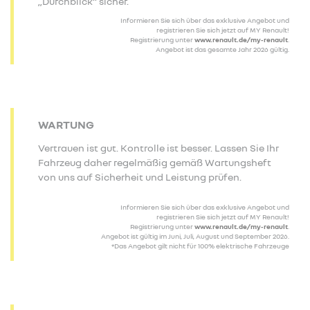
„Durchblick“ sicher.
Informieren Sie sich über das exklusive Angebot und
registrieren Sie sich jetzt auf MY Renault!
Registrierung unter
www.renault.de/my-renault
.
Angebot ist das gesamte Jahr 2026 gültig.
WARTUNG
Vertrauen ist gut. Kontrolle ist besser. Lassen Sie Ihr
Fahrzeug daher regelmäßig gemäß Wartungsheft
von uns auf Sicherheit und Leistung prüfen.
Informieren Sie sich über das exklusive Angebot und
registrieren Sie sich jetzt auf MY Renault!
Registrierung unter
www.renault.de/my-renault
.
Angebot ist gültig im Juni, Juli, August und September 2026.
*Das Angebot gilt nicht für 100% elektrische Fahrzeuge