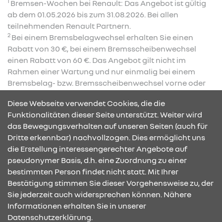
1
Bremsen-Wochen bei Renault: Das Angebot ist gültig
ab dem 01.05.2026 bis zum 31.08.2026. Bei allen
teilnehmenden Renault Partnern.
2
Bei einem Bremsbelagwechsel erhalten Sie einen
Rabatt von 30 €, bei einem Bremsscheibenwechsel
einen Rabatt von 60 €. Das Angebot gilt nicht im
Rahmen einer Wartung und nur einmalig bei einem
Bremsbelag- bzw. Bremsscheibenwechsel vorne oder
hinten. Bei gleichzeitiger Durchführung eines
Diese Webseite verwendet Cookies, die die
Bremsbelag- oder Bremsscheibenwechsels können die
Funktionalitäten dieser Seite unterstützt. Weiter wird
Angebote nicht kombiniert werden, der Vorteil ist in
das Bewegungsverhalten auf unseren Seiten (auch für
diesem Fall auf 60 € begrenzt. Nur bei teilnehmenden
Dritte erkennbar) nachvollzogen. Dies ermöglicht uns
Renault-Partnern.
die Erstellung interessengerechter Angebote auf
pseudonymer Basis, d.h. eine Zuordnung zu einer
bestimmten Person findet nicht statt. Mit Ihrer
KONTAKT & ANFAHRT
Bestätigung stimmen Sie dieser Vorgehensweise zu, der
Sie jederzeit auch widersprechen können. Nähere
Informationen erhalten Sie in unserer
Datenschutzerklärung.