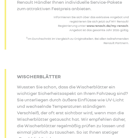
Renault Händler Ihnen individuelle Service-Pakete
zum attraktiven Festpreis anbieten.
Informieren Sie sich über das exklusive Angebot und
registrieren Sie sich jetzt auf MY Renault!
Registrierung unter
www.renault.de/my-renault
.
Angebot ist das gesamte Jahr 2026 gültig.
3
Im Durchschnitt im Vergleich zu Originalteilen. Bei allen teilnehmenden
Renault Partnern.
WISCHERBLÄTTER
Wussten Sie schon, dass die Wischerblätter ein
wichtiger Sicherheitsaspekt an Ihrem Fahrzeug sind?
Sie unterliegen durch äußere Einflüsse wie UV-Licht
und wechselnde Temperaturen ständigem
Verschleiß, der oft erst sichtbar wird, wenn man die
Wischerblätter getauscht hat. Wir empfehlen daher,
die Wischerblätter regelmäßig prüfen zu lassen und
einmal jährlich zu tauschen. So ist Ihnen stetiger