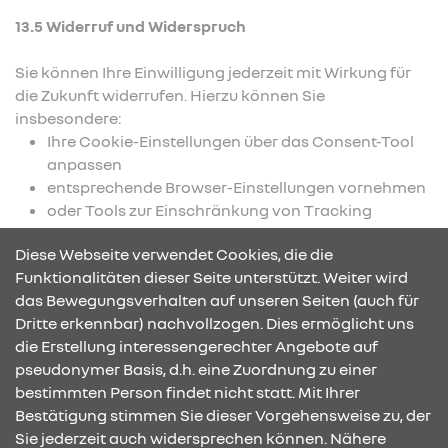
13.5 Widerruf und Widerspruch
Sie können Ihre Einwilligung jederzeit mit Wirkung für
die Zukunft widerrufen. Hierzu können Sie
insbesondere:
Ihre Cookie-Einstellungen über das Consent-Tool
anpassen
entsprechende Browser-Einstellungen vornehmen
oder Tools zur Einschränkung von Tracking
verwenden
Diese Webseite verwendet Cookies, die die
Weitere Informationen hierzu finden Sie in den
Funktionalitäten dieser Seite unterstützt. Weiter wird
jeweiligen Datenschutzinformationen der eingesetzten
das Bewegungsverhalten auf unseren Seiten (auch für
Dienste.
Dritte erkennbar) nachvollzogen. Dies ermöglicht uns
die Erstellung interessengerechter Angebote auf
pseudonymer Basis, d.h. eine Zuordnung zu einer
bestimmten Person findet nicht statt. Mit Ihrer
KONTAKT & ANFAHRT
Bestätigung stimmen Sie dieser Vorgehensweise zu, der
Sie jederzeit auch widersprechen können. Nähere