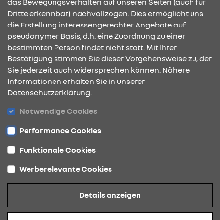
das Bewegungsverhalten auf unseren Seiten (auch für
09:00 - 12:00 Uhr
Dritte erkennbar) nachvollzogen. Dies ermöglicht uns
die Erstellung interessengerechter Angebote auf
pseudonymer Basis, d.h. eine Zuordnung zu einer
bestimmten Person findet nicht statt. Mit Ihrer
KONTAKT & ANFAHRT
Bestätigung stimmen Sie dieser Vorgehensweise zu, der
Sie jederzeit auch widersprechen können. Nähere
Informationen erhalten Sie in unserer
Datenschutzerklärung.
ÖFFNUNGSZEITEN
Notwendige Cookies
Performance Cookies
STANDORTE
Funktionale Cookies
Werberelevante Cookies
Datenschutz
Details anzeigen
Cookies
Barrierefreiheit