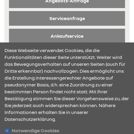
Angebots-Anfrage
Serviceanfrage
Ankaufservice
Diese Webseite verwendet Cookies, die die
Broschüre anfragen
Funktionalitäten dieser Seite unterstützt. Weiter wird
das Bewegungsverhalten auf unseren Seiten (auch für
Dritte erkennbar) nachvollzogen. Dies ermöglicht uns
die Erstellung interessengerechter Angebote auf
pseudonymer Basis, d.h. eine Zuordnung zu einer
bestimmten Person findet nicht statt. Mit Ihrer
KONTAKT & ANFAHRT
Bestätigung stimmen Sie dieser Vorgehensweise zu, der
Sie jederzeit auch widersprechen können. Nähere
Informationen erhalten Sie in unserer
Datenschutzerklärung.
ÖFFNUNGSZEITEN
Notwendige Cookies