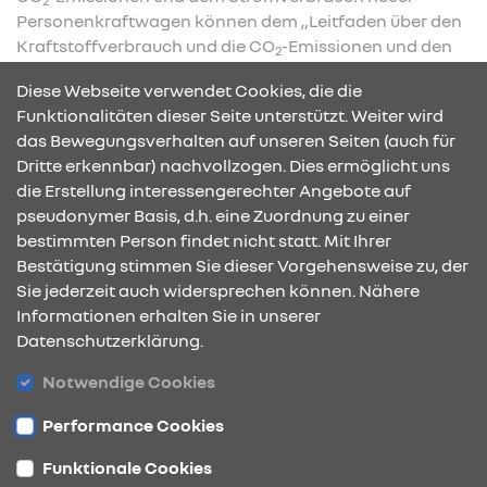
2
Personenkraftwagen können dem „Leitfaden über den
Kraftstoffverbrauch und die CO
-Emissionen und den
2
Stromverbrauch neuer Personenkraftwagen“
Diese Webseite verwendet Cookies, die die
entnommen werden, der an allen Verkaufsstellen und
Funktionalitäten dieser Seite unterstützt. Weiter wird
bei der
Deutsche Automobil Treuhand GmbH
das Bewegungsverhalten auf unseren Seiten (auch für
(DAT) unentgeltlich erhältlich ist. Der Leitfaden steht
Dritte erkennbar) nachvollzogen. Dies ermöglicht uns
außerdem als
Download
zur Verfügung.
die Erstellung interessengerechter Angebote auf
pseudonymer Basis, d.h. eine Zuordnung zu einer
bestimmten Person findet nicht statt. Mit Ihrer
KONTAKT & ANFAHRT
Bestätigung stimmen Sie dieser Vorgehensweise zu, der
Sie jederzeit auch widersprechen können. Nähere
Informationen erhalten Sie in unserer
Datenschutzerklärung.
ÖFFNUNGSZEITEN
Notwendige Cookies
Performance Cookies
STANDORTE
Funktionale Cookies