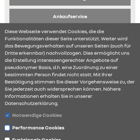
Ankaufservice
Diese Webseite verwendet Cookies, die die
Broschüre anfragen
Funktionalitäten dieser Seite unterstützt. Weiter wird
das Bewegungsverhalten auf unseren Seiten (auch für
Dritte erkennbar) nachvollzogen. Dies ermöglicht uns
die Erstellung interessengerechter Angebote auf
pseudonymer Basis, d.h. eine Zuordnung zu einer
bestimmten Person findet nicht statt. Mit Ihrer
KONTAKT & ANFAHRT
Bestätigung stimmen Sie dieser Vorgehensweise zu, der
Sie jederzeit auch widersprechen können. Nähere
Informationen erhalten Sie in unserer
Datenschutzerklärung.
ÖFFNUNGSZEITEN
Notwendige Cookies
Performance Cookies
STANDORTE
Funktionale Cookies