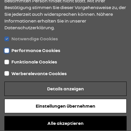
bestimmten Person findet nicht statt. Mit Ihrer
KONTAKT & ANFAHRT
Bestätigung stimmen Sie dieser Vorgehensweise zu, der
Sie jederzeit auch widersprechen können. Nähere
Informationen erhalten Sie in unserer
Datenschutzerklärung.
ÖFFNUNGSZEITEN
Notwendige Cookies
Performance Cookies
STANDORTE
Funktionale Cookies
Werberelevante Cookies
Datenschutz
Details anzeigen
Cookies
Barrierefreiheit
Einstellungen übernehmen
Impressum
© 2026 Renault
Alle akzeptieren