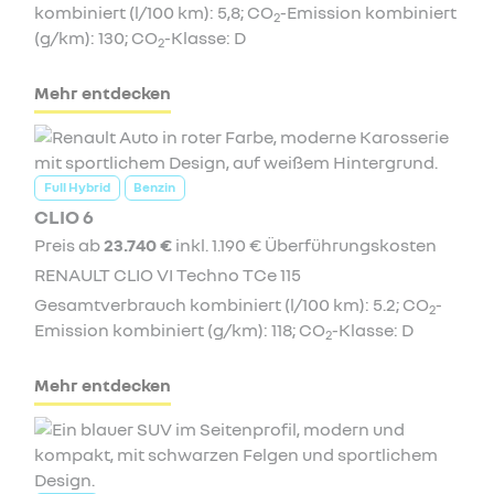
kombiniert (l/100 km): 5,8; CO
-Emission kombiniert
2
(g/km): 130; CO
-Klasse: D
2
Mehr entdecken
Full Hybrid
Benzin
CLIO 6
Preis ab
23.740 €
inkl. 1.190 € Überführungskosten
RENAULT CLIO VI Techno TCe 115
Gesamtverbrauch kombiniert (l/100 km): 5.2; CO
-
2
Emission kombiniert (g/km): 118; CO
-Klasse: D
2
Mehr entdecken