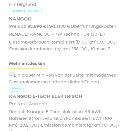
Diesel
Benzin
KANGOO
Preis ab
35.890 €
inkl. 1.190 € Überführungskosten
RENAULT KANGOO PKW Techno TCe 130 (L1)
Gesamtverbrauch kombiniert (l/100 km): 7.0; CO
-
2
Emission kombiniert (g/km): 158; CO
-Klasse: F
2
Mehr entdecken
Elektro
KANGOO E-TECH ELEKTRISCH
Preis auf Anfrage
Renault Kangoo E-Tech elektrisch 45-kWh-
Batterie: Stromverbrauch kombiniert (kWh/100
km): 20,2; CO
-Emission kombiniert (g/km): 0; CO
-
2
2