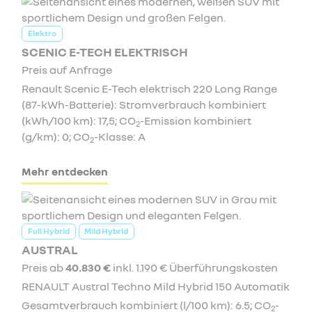
Elektro
SCENIC E-TECH ELEKTRISCH
Preis auf Anfrage
Renault Scenic E-Tech elektrisch 220 Long Range
(87-kWh-Batterie): Stromverbrauch kombiniert
(kWh/100 km): 17,5; CO
-Emission kombiniert
2
(g/km): 0; CO
-Klasse: A
2
Mehr entdecken
Full Hybrid
Mild Hybrid
AUSTRAL
Preis ab
40.830 €
inkl. 1.190 € Überführungskosten
RENAULT Austral Techno Mild Hybrid 150 Automatik
Gesamtverbrauch kombiniert (l/100 km): 6.5; CO
-
2