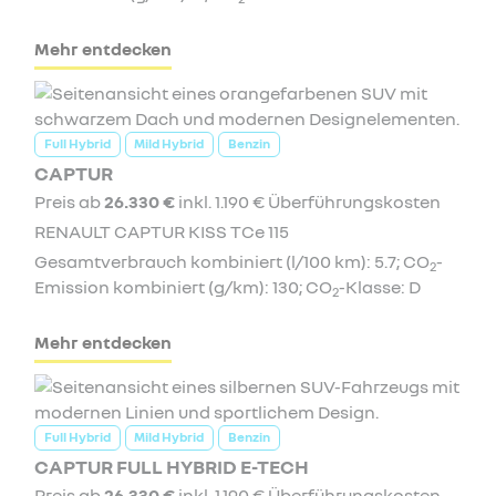
Mehr entdecken
Full Hybrid
Mild Hybrid
Benzin
CAPTUR
Preis ab
26.330 €
inkl. 1.190 € Überführungskosten
RENAULT CAPTUR KISS TCe 115
Gesamtverbrauch kombiniert (l/100 km): 5.7; CO
-
2
Emission kombiniert (g/km): 130; CO
-Klasse: D
2
Mehr entdecken
Full Hybrid
Mild Hybrid
Benzin
CAPTUR FULL HYBRID E-TECH
Preis ab
26.330 €
inkl. 1.190 € Überführungskosten