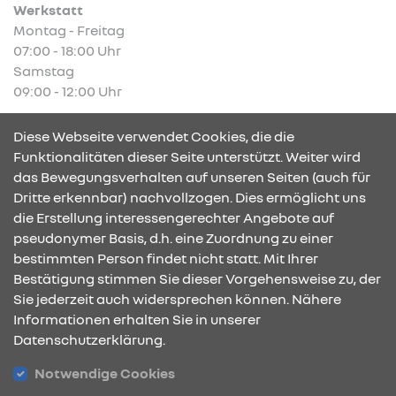
Werkstatt
Montag - Freitag
07:00 - 18:00 Uhr
Samstag
09:00 - 12:00 Uhr
Verkauf
Diese Webseite verwendet Cookies, die die
Montag - Freitag
Funktionalitäten dieser Seite unterstützt. Weiter wird
09:00 - 18:00 Uhr
das Bewegungsverhalten auf unseren Seiten (auch für
Samstag
Dritte erkennbar) nachvollzogen. Dies ermöglicht uns
09:00 - 12:00 Uhr
die Erstellung interessengerechter Angebote auf
pseudonymer Basis, d.h. eine Zuordnung zu einer
bestimmten Person findet nicht statt. Mit Ihrer
KONTAKT & ANFAHRT
Bestätigung stimmen Sie dieser Vorgehensweise zu, der
Sie jederzeit auch widersprechen können. Nähere
Informationen erhalten Sie in unserer
Datenschutzerklärung.
ÖFFNUNGSZEITEN
Notwendige Cookies