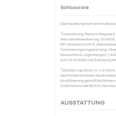
Schlussrate
Die Anzahlung kann durch die sta
1
Finanzierung: Renault Megane E-
Nettodarlehensbetrag: 30.562 €. 
Eff. Jahreszins 0,99 %. Gebundene
Finanzierungsangebot (zzgl. Über
Deutschland, Jagenbergstr. 1, 41
zum 30.09.2026 und Zulassung bi
2
Die Elektroprämie i. H. v. 6.00
den Förderrichtlinien des Bunde
Qualifizierung gemäß Richtlinien
Ausfuhrkontrolle (BAFA). Kein Re
AUSSTATTUNG