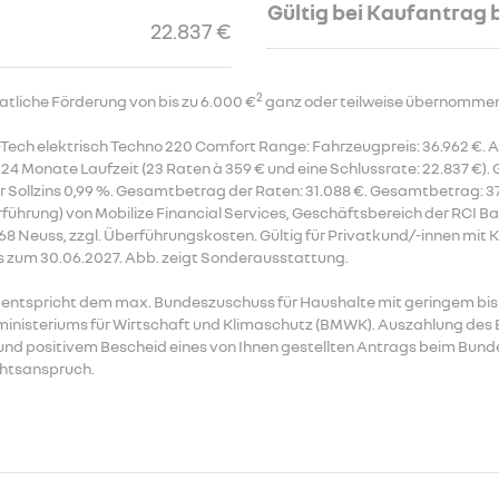
Gültig bei Kaufantrag 
22.837 €
2
atliche Förderung von bis zu 6.000 €
ganz oder teilweise übernomme
Tech elektrisch Techno 220 Comfort Range: Fahrzeugpreis: 36.962 €. A
24 Monate Laufzeit (23 Raten à 359 € und eine Schlussrate: 22.837 €).
r Sollzins 0,99 %. Gesamtbetrag der Raten: 31.088 €. Gesamtbetrag: 37
führung) von Mobilize Financial Services, Geschäftsbereich der RCI B
468 Neuss, zzgl. Überführungskosten. Gültig für Privatkund/-innen mit
s zum 30.06.2027. Abb. zeigt Sonderausstattung.
0 €, entspricht dem max. Bundeszuschuss für Haushalte mit geringem 
sministeriums für Wirtschaft und Klimaschutz (BMWK). Auszahlung de
 und positivem Bescheid eines von Ihnen gestellten Antrags beim Bund
chtsanspruch.