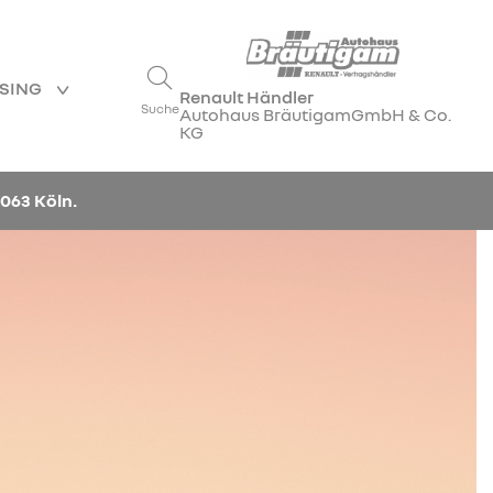
ASING
Renault Händler
Suche
Autohaus BräutigamGmbH & Co.
KG
063 Köln.