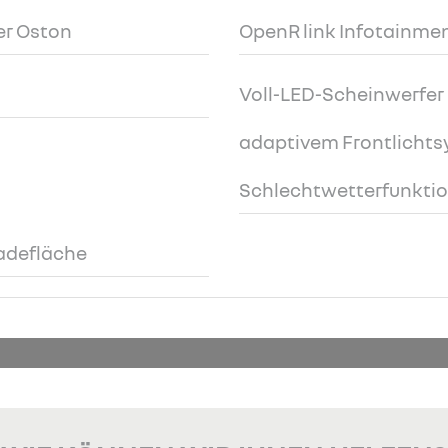
er Oston
OpenR link Infotainmen
Voll-LED-Scheinwerfer 
adaptivem Frontlichts
Schlechtwetterfunktio
adefläche