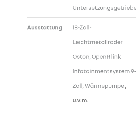
Untersetzungsgetrieb
Ausstattung
18-Zoll-
Leichtmetallräder
Oston, OpenR link
Infotainmentsystem 9
Zoll, Wärmepumpe
,
u.v.m.