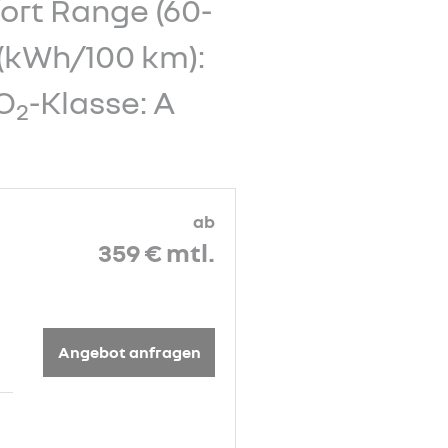
ort Range (60-
(kWh/100 km):
CO
-Klasse: A
2
ab
359 €
mtl.
Angebot anfragen