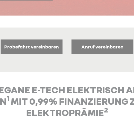
Probefahrt vereinbaren
Anruf vereinbaren
GANE E-TECH ELEKTRISCH AB
1
EN
MIT 0,99% FINANZIERUNG Z
2
ELEKTROPRÄMIE