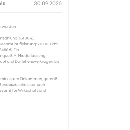
bis
30.09.2026
n werden
nzahlung: 6.400 €.
 Gesamtlaufleistung: 20.000 km.
.488 €. Ein
anque S.A. Niederlassung
 Kauf und Darlehensverträgen bis
bis mittlerem Einkommen, gemäß
s Bundeszuschusses nach
esamt für Wirtschaft und